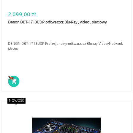
2 099,00 zł
Denon DBT-1713UDP odtwarzcz Blu-Ray , video , sieciowy
DENON DBT-1713UDP Profesjonalny odtwarzacz Blu-ray Video/Network
Media
NOWOŚĆ