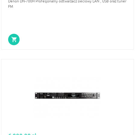
Denon DN-700H Profesjonalny odtwarzacz sieciowy LAN , USB oraz tuner
FM