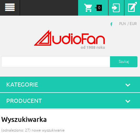
0
PLN
EUR
KATEGORIE
PRODUCENT
Wyszukiwarka
(odnaleziono: 27)
nowe wyszukiwanie