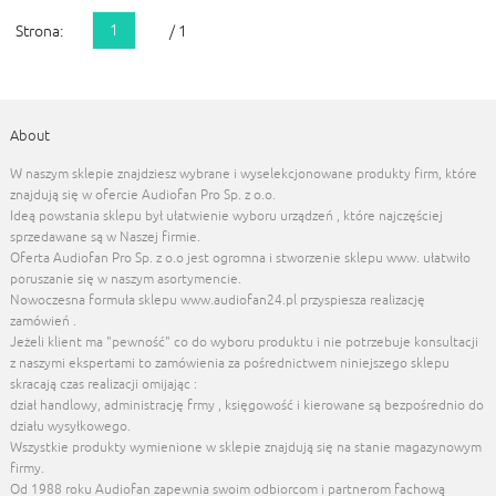
1
Strona:
/ 1
About
W naszym sklepie znajdziesz wybrane i wyselekcjonowane produkty firm, które
znajdują się w ofercie Audiofan Pro Sp. z o.o.
Ideą powstania sklepu był ułatwienie wyboru urządzeń , które najczęściej
sprzedawane są w Naszej firmie.
Oferta Audiofan Pro Sp. z o.o jest ogromna i stworzenie sklepu www. ułatwiło
poruszanie się w naszym asortymencie.
Nowoczesna formuła sklepu www.audiofan24.pl przyspiesza realizację
zamówień .
Jeżeli klient ma "pewność" co do wyboru produktu i nie potrzebuje konsultacji
z naszymi ekspertami to zamówienia za pośrednictwem niniejszego sklepu
skracają czas realizacji omijając :
dział handlowy, administrację frmy , księgowość i kierowane są bezpośrednio do
działu wysyłkowego.
Wszystkie produkty wymienione w sklepie znajdują się na stanie magazynowym
firmy.
Od 1988 roku Audiofan zapewnia swoim odbiorcom i partnerom fachową