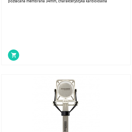
pozłacana membrana 34mm, charakterystyka kardioidalna