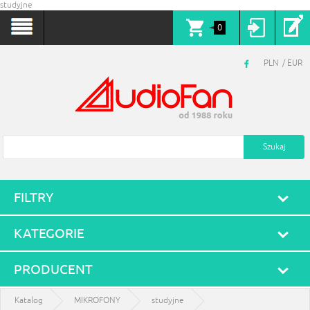
studyjne
0
PLN
EUR
FILTRY
KATEGORIE
PRODUCENT
Katalog
MIKROFONY
studyjne