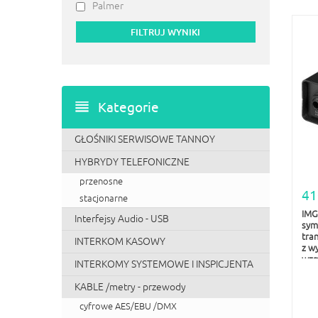
Palmer
Kategorie
GŁOŚNIKI SERWISOWE TANNOY
HYBRYDY TELEFONICZNE
przenosne
41
stacjonarne
IMG
Interfejsy Audio - USB
sym
tra
INTERKOM KASOWY
z w
wzm
INTERKOMY SYSTEMOWE I INSPICJENTA
KABLE /metry - przewody
cyfrowe AES/EBU /DMX