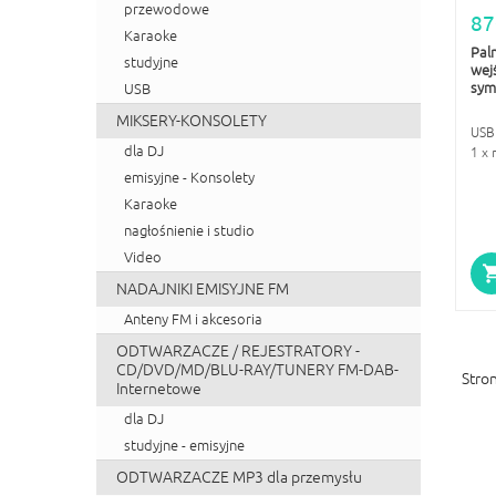
przewodowe
87
Karaoke
Pal
studyjne
wejś
sym
USB
MIKSERY-KONSOLETY
USB 
dla DJ
1 x
emisyjne - Konsolety
Karaoke
nagłośnienie i studio
Video
NADAJNIKI EMISYJNE FM
Anteny FM i akcesoria
ODTWARZACZE / REJESTRATORY -
CD/DVD/MD/BLU-RAY/TUNERY FM-DAB-
Stron
Internetowe
dla DJ
studyjne - emisyjne
ODTWARZACZE MP3 dla przemysłu