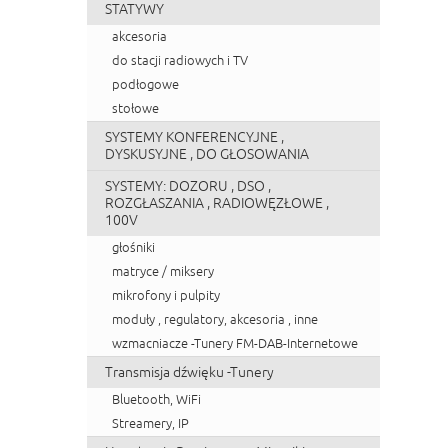
STATYWY
akcesoria
do stacji radiowych i TV
podłogowe
stołowe
SYSTEMY KONFERENCYJNE ,
DYSKUSYJNE , DO GŁOSOWANIA
SYSTEMY: DOZORU , DSO ,
ROZGŁASZANIA , RADIOWĘZŁOWE ,
100V
głośniki
matryce / miksery
mikrofony i pulpity
moduły , regulatory, akcesoria , inne
wzmacniacze -Tunery FM-DAB-Internetowe
Transmisja dźwięku -Tunery
Bluetooth, WiFi
Streamery, IP