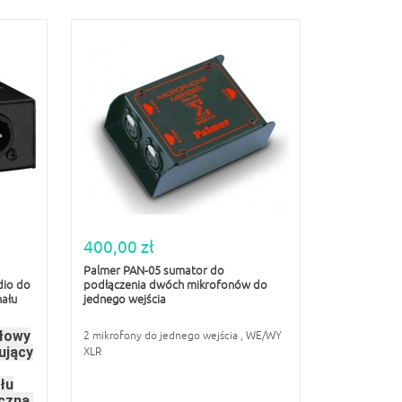
400,00 zł
Palmer PAN-05 sumator do
dio do
podłączenia dwóch mikrofonów do
nału
jednego wejścia
łowy
2 mikrofony do jednego wejścia , WE/WY
ujący
XLR
łu
czną.