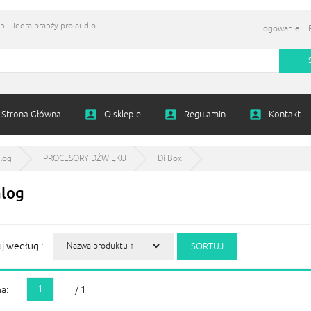
 - lidera branży pro audio
Logowanie
Strona Główna
O sklepie
Regulamin
Kontakt
log
PROCESORY DŹWIĘKU
Di Box
alog
uj według :
1
a:
/ 1