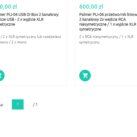
0,00 zł
600,00 zł
mer PLI-04 USB Di Box 2 kanałowy
Palmer PLI-06 przetwornik liniowy
cie USB - 2 x wyjście XLR
2 kanałowy 2x wejścia RCA
etryczne
niesymetryczne / 1 x wyjście XLR
symetryczne
/ 2 x XLR symetryczny lub rozdzielacz
2 x RCA niesymetryczny / 1 x XLR
 mono / 2 x mono
symetryczny
1
a:
/ 1