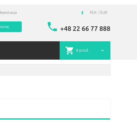
Rejestracja
PLN
EUR
+48 22 66 77 888
0
prod.