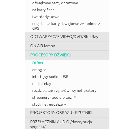
dźwiękowe ramy obrazowe
na karty flash
twardodyskowe
urządzenia karty dzwiękowe zespolone z
GPS
ODTWARZACZE VIDEO/DVD/Blu- Ray
ON AIR lampy
PROCESORY DŹWIĘKU
Di Box
emisyjne
Interfejsy Audio - USB
multiefekty
rozdzielacze sygnałów - symetryzatory
streamery - audio przez IP
studyjne , equalizery
PROJEKTORY OBRAZU - RZUTNIKI
PRZEŁĄCZNIKI AUDIO /dystrybucja
sygnału/