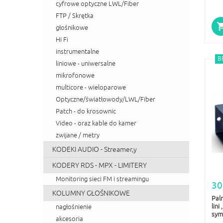
cyfrowe optyczne LWL/Fiber
FTP / Skrętka
głośnikowe
Hi Fi
instrumentalne
B
liniowe - uniwersalne
mikrofonowe
multicore - wieloparowe
Optyczne/światłowody/LWL/Fiber
Patch - do krosownic
Video - oraz kable do kamer
zwijane / metry
KODEKI AUDIO - Streamer,y
KODERY RDS - MPX - LIMITERY
Monitoring sieci FM i streamingu
30
KOLUMNY GŁOŚNIKOWE
Pal
lini
nagłośnienie
sym
akcesoria