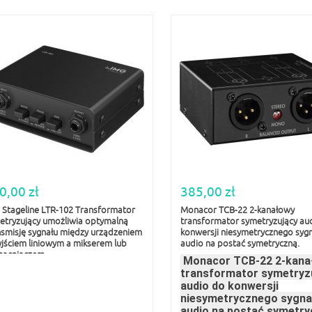
0,00 zł
385,00 zł
 Stageline LTR-102 Transformator
Monacor TCB-22 2-kanałowy
etryzujący umożliwia optymalną
transformator symetryzujący au
nsmisję sygnału między urządzeniem
konwersji niesymetrycznego syg
yjściem liniowym a mikserem lub
audio na postać symetryczną.
acniaczem
Monacor TCB-22 2-kana
transformator symetryz
audio do konwersji
niesymetrycznego sygna
audio na postać symetry