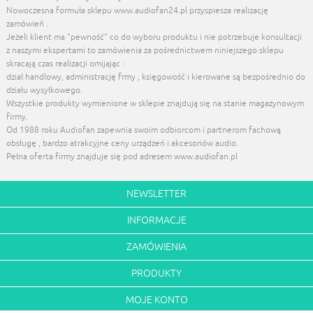
Nowoczesna formuła sklepu www.audiofan24.pl przyspiesza realizację
zamówień .
Jeżeli klient ma "pewność" co do wyboru produktu i nie potrzebuje konsultacji
z naszymi ekspertami to zamówienia za pośrednictwem niniejszego sklepu
skracają czas realizacji omijając :
dział handlowy, administrację frmy , księgowość i kierowane są bezpośrednio do
działu wysyłkowego.
Wszystkie produkty wymienione w sklepie znajdują się na stanie magazynowym
firmy.
Od 1988 roku Audiofan zapewnia swoim odbiorcom i partnerom fachową
obsługę , bardzo atrakcyjne ceny urządzeń i akcesoriów audio.
Pełna oferta firmy znajduje się pod adresem www.audiofan.pl
NEWSLETTER
INFORMACJE
ZAMÓWIENIA
PRODUKTY
MOJE KONTO