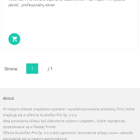
jakość , profesjonalny ekran
1
Strona:
/ 1
About
W naszym sklepie znajdziesz wybrane i wyselekcjonowane produkty firm, które
znajdują się w ofercie Audiofan Pro Sp. z o.o.
Ideą powstania sklepu był ułatwienie wyboru urządzeń , które najczęściej
sprzedawane są w Naszej firmie.
Oferta Audiofan Pro Sp. z o.o jest ogromna i stworzenie sklepu www. ułatwiło
poruszanie się w naszym asortymencie.