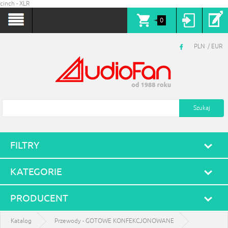
cinch - XLR
0
PLN
EUR
FILTRY
KATEGORIE
PRODUCENT
Katalog
Przewody - GOTOWE KONFEKCJONOWANE