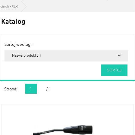
cinch - XLR
Katalog
Sortuj według :
1
Strona:
/ 1