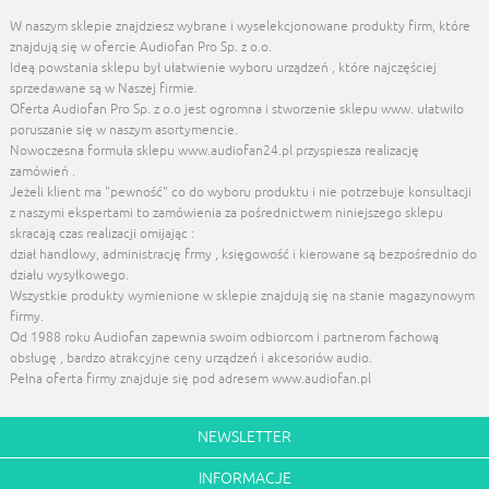
W naszym sklepie znajdziesz wybrane i wyselekcjonowane produkty firm, które
znajdują się w ofercie Audiofan Pro Sp. z o.o.
Ideą powstania sklepu był ułatwienie wyboru urządzeń , które najczęściej
sprzedawane są w Naszej firmie.
Oferta Audiofan Pro Sp. z o.o jest ogromna i stworzenie sklepu www. ułatwiło
poruszanie się w naszym asortymencie.
Nowoczesna formuła sklepu www.audiofan24.pl przyspiesza realizację
zamówień .
Jeżeli klient ma "pewność" co do wyboru produktu i nie potrzebuje konsultacji
z naszymi ekspertami to zamówienia za pośrednictwem niniejszego sklepu
skracają czas realizacji omijając :
dział handlowy, administrację frmy , księgowość i kierowane są bezpośrednio do
działu wysyłkowego.
Wszystkie produkty wymienione w sklepie znajdują się na stanie magazynowym
firmy.
Od 1988 roku Audiofan zapewnia swoim odbiorcom i partnerom fachową
obsługę , bardzo atrakcyjne ceny urządzeń i akcesoriów audio.
Pełna oferta firmy znajduje się pod adresem www.audiofan.pl
NEWSLETTER
INFORMACJE