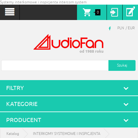
Systemy interkomowe i inspicjenta intercom system
0
PLN
EUR
FILTRY
KATEGORIE
PRODUCENT
Katalog
INTERKOMY SYSTEMOWE I INSPICJENTA