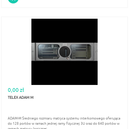
0,00 zł
TELEX ADAM M
ADAM-M Średniego rozmiaru matryca systemu interkomowego oferująca
do 128 portów w ramach jednej ramy fizycznej 3U oraz do 640 portów w
ramach matrycy logicznej.