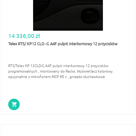
14 336,00 zł
Telex RTS/ KP12 CLD -G A4F pulpit interkomowy 12 przycisków
RTS/Telex KP 12CLD-G A4F pulpit interkomowy 12 przycisków
programowalnych , montowany do Racka. Wyświetlacz kolorowy.
opcjonalnie z mikrofonem MCP 90 x , gniazdo słuchawkowe