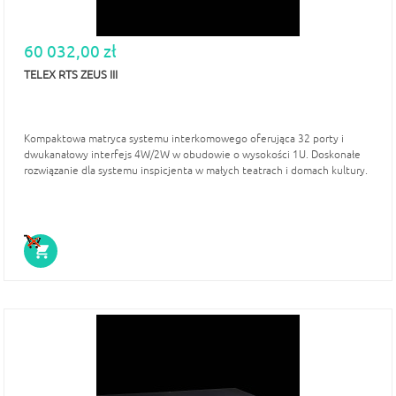
60 032,00 zł
TELEX RTS ZEUS III
Kompaktowa matryca systemu interkomowego oferująca 32 porty i
dwukanałowy interfejs 4W/2W w obudowie o wysokości 1U. Doskonałe
rozwiązanie dla systemu inspicjenta w małych teatrach i domach kultury.