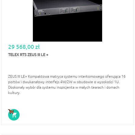
29 568,00 zł
TELEX RTS ZEUS III LE +
ZEUS III LE+ Kompaktowa matryca systemu interkomowego oferująca 16
portów i dwukanałowy interfejs 4W/2W w obudowie o wysokości 1U.
Doskonały wybór dla systemu inspicjenta w małych tearach i domach
kultury.