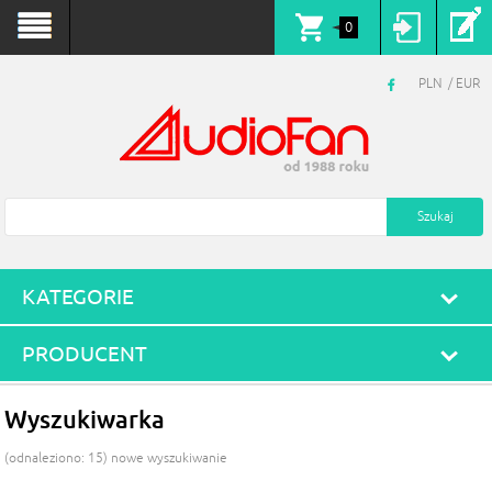
0
PLN
EUR
KATEGORIE
PRODUCENT
Wyszukiwarka
(odnaleziono: 15)
nowe wyszukiwanie