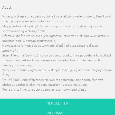
About
W naszym sklepie znajdziesz wybrane i wyselekcjonowane produkty firm, które
znajdują się w ofercie Audiofan Pro Sp. z o.o.
Ideą powstania sklepu był ułatwienie wyboru urządzeń , które najczęściej
sprzedawane są w Naszej firmie.
Oferta Audiofan Pro Sp. z o.o jest ogromna i stworzenie sklepu www. ułatwiło
poruszanie się w naszym asortymencie.
Nowoczesna formuła sklepu www.audiofan24.pl przyspiesza realizację
zamówień .
Jeżeli klient ma "pewność" co do wyboru produktu i nie potrzebuje konsultacji
z naszymi ekspertami to zamówienia za pośrednictwem niniejszego sklepu
skracają czas realizacji .
Wszystkie produkty wymienione w sklepie znajdują się na stanie magazynowym
firmy.
Od 1988 roku Audiofan zapewnia swoim odbiorcom i partnerom fachową
obsługę , bardzo atrakcyjne ceny urządzeń i akcesoriów audio.
Pełna oferta firmy znajduje się pod adresem www.audiofan.pl
NEWSLETTER
INFORMACJE