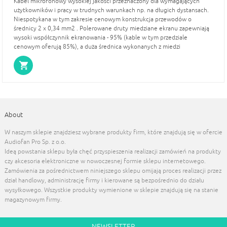
Kabel mikrofonowy wysokiej jakości przeznaczony dla wymagających
użytkowników i pracy w trudnych warunkach np. na długich dystansach.
Niespotykana w tym zakresie cenowym konstrukcja przewodów o
średnicy 2 x 0,34 mm2 . Polerowane druty miedziane ekranu zapewniają
wysoki współczynnik ekranowania - 95% (kable w tym przedziale
cenowym oferują 85%), a duża średnica wykonanych z miedzi
beztlenowej przewodów ( OFC) i niska pojemność (115 pF) gwarantują
doskonałą jakość transmisji.
About
W naszym sklepie znajdziesz wybrane produkty firm, które znajdują się w ofercie
Audiofan Pro Sp. z o.o.
Ideą powstania sklepu była chęć przyspieszenia realizacji zamówień na produkty
czy akcesoria elektroniczne w nowoczesnej formie sklepu internetowego.
Zamówienia za pośrednictwem niniejszego sklepu omijają proces realizacji przez
dział handlowy, administrację firmy i kierowane są bezpośrednio do działu
wysyłkowego. Wszystkie produkty wymienione w sklepie znajdują się na stanie
magazynowym firmy.
NEWSLETTER