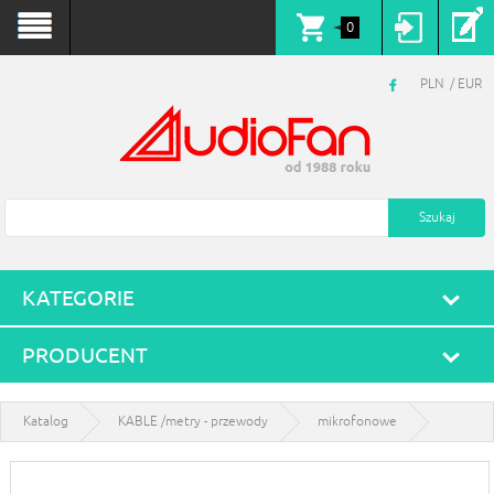
0
PLN
EUR
KATEGORIE
PRODUCENT
Katalog
KABLE /metry - przewody
mikrofonowe