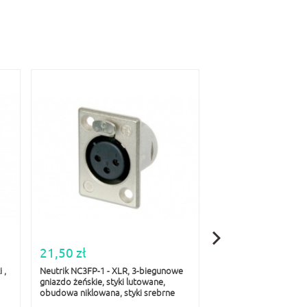
21,50 zł
47,00 zł
 ,
Neutrik NC3FP-1 - XLR, 3-biegunowe
Neutrik NA2FP adapte
gniazdo żeńskie, styki lutowane,
trójbiegunowy XLR żeń
obudowa niklowana, styki srebrne
mm mono 1/4 ", (PIN 
do masy)