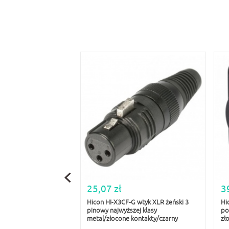
25,07 zł
3
Hicon HI-X3CF-G wtyk XLR żeński 3
Hi
pinowy najwyższej klasy
po
metal/złocone kontakty/czarny
zł