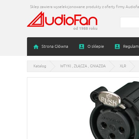
Sklep zawiera wyselekcjonowane produkty z oferty firmy Audiofan
Strona Główna
O sklepie
Regulam
Katalog
WTYKI , ZŁĄCZA , GNIAZDA
XLR