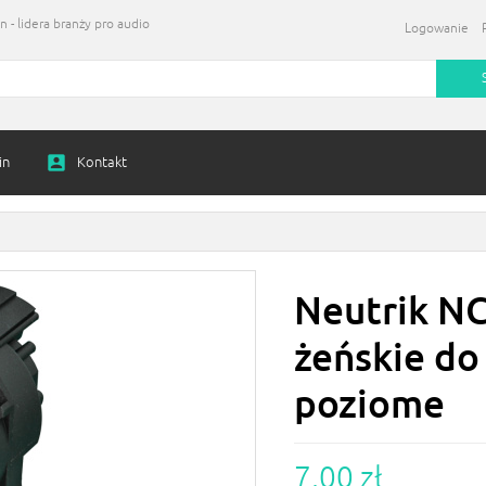
 - lidera branży pro audio
Logowanie
in
Kontakt
Neutrik N
żeńskie do
poziome
7,00 zł