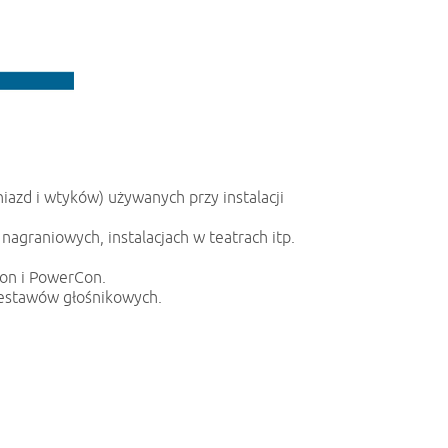
iazd i wtyków) używanych przy instalacji
agraniowych, instalacjach w teatrach itp.
kon i PowerCon.
 zestawów głośnikowych.