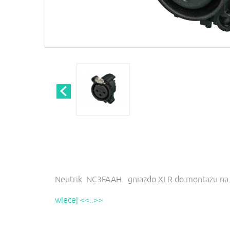
Neutrik NC3FAAH gniazdo XLR do montażu na 
więcej <<..>>