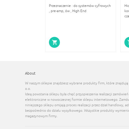
Przeznaczenie : do systemów cyfrowych
Hi
, pre-amp, ów , High End
ko
cza
About
W naszym sklepie znajdziesz wybrane produkty firm, które znajdują 
o.o.
Ideą powstania sklepu była chęć przyspieszenia realizacji zamówień
elektroniczne w nowoczesnej formie sklepu internetowego. Zamó
niniejszego sklepu omijają proces realizacji przez dział handlowy, a
bezpośrednio do działu wysyłkowego. Wszystkie produkty wymienion
magazynowym firmy.