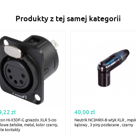
Produkty z tej samej kategorii
9,22 zł
40,00 zł
con Hi-X5DF-G gniazdo XLR 5-cio
Neutrik NC3MRX-B wtyk XLR , męski
lowe żeńskie, metal, kolor czarny,
kątowy , 3 piny pozłacane , czarny
ote kontakty