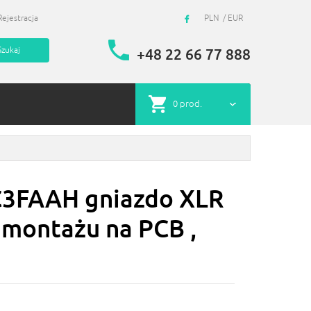
Rejestracja
PLN
EUR
+48 22 66 77 888
0
prod.
C3FAAH gniazdo XLR
 montażu na PCB ,