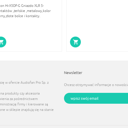
con Hi-X5DF-G Gniazdo XLR 5-
ntaktów ,żeńskie ,metalowy,kolor
rny,złote bolce i kontakty.
Newsletter
się w ofercie Audiofan Pro Sp. z
Chcesz otrzymywać informacje o nowości
 na produkty czy akcesoria
wienia za pośrednictwem
dministrację firmy i kierowane są
e w sklepie znajdują się na stanie