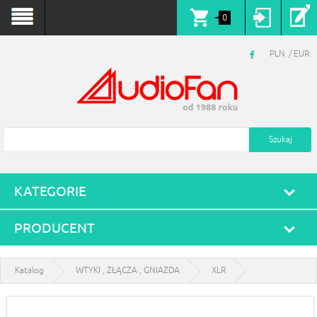
0
PLN
EUR
KATEGORIE
PRODUCENT
Katalog
WTYKI , ZŁĄCZA , GNIAZDA
XLR