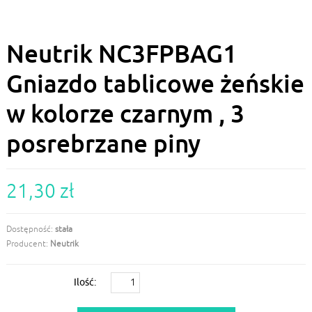
Neutrik NC3FPBAG1
Gniazdo tablicowe żeńskie
w kolorze czarnym , 3
posrebrzane piny
21,30 zł
Dostępność:
stała
Producent:
Neutrik
Ilość: