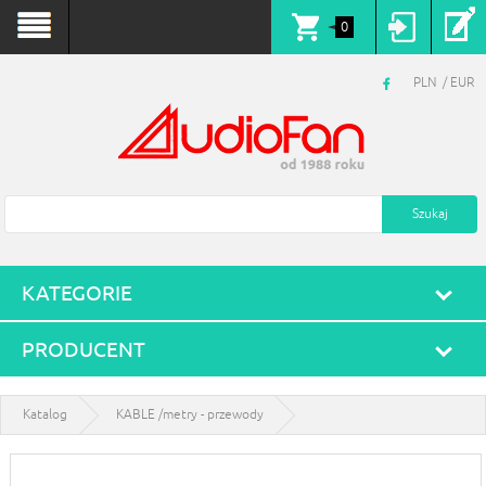
0
PLN
EUR
KATEGORIE
PRODUCENT
Katalog
KABLE /metry - przewody