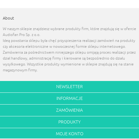
About
W naszym sklepie znajdziesz wybrane produkty firm, które znajdują się w ofercie
Audiofan Pro Sp. z o.o.
Ideą powstania sklepu była chęć przyspieszenia realizacji zamówień na produkty
czy akcesoria elektroniczne w nowoczesnej formie sklepu internetowego.
Zamówienia za pośrednictwem niniejszego sklepu omijają proces realizacji przez
dział handlowy, administrację firmy i kierowane są bezpośrednio do działu
wysyłkowego. Wszystkie produkty wymienione w sklepie znajdują się na stanie
magazynowym firmy.
NEWSLETTER
INFORMACJE
ZAMÓWIENIA
PRODUKTY
MOJE KONTO