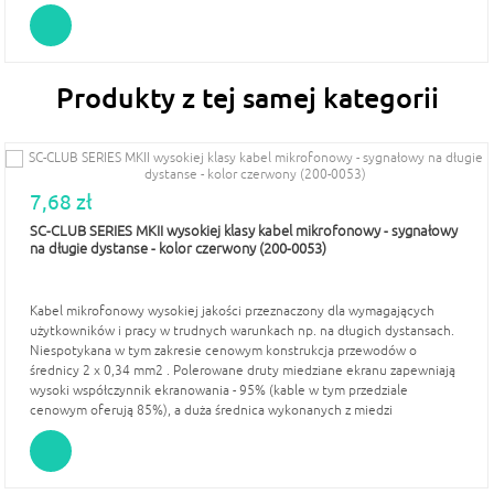
Produkty z tej samej kategorii
7,68 zł
SC-CLUB SERIES MKII wysokiej klasy kabel mikrofonowy - sygnałowy
na długie dystanse - kolor czerwony (200-0053)
Kabel mikrofonowy wysokiej jakości przeznaczony dla wymagających
użytkowników i pracy w trudnych warunkach np. na długich dystansach.
Niespotykana w tym zakresie cenowym konstrukcja przewodów o
średnicy 2 x 0,34 mm2 . Polerowane druty miedziane ekranu zapewniają
wysoki współczynnik ekranowania - 95% (kable w tym przedziale
cenowym oferują 85%), a duża średnica wykonanych z miedzi
beztlenowej przewodów ( OFC) i niska pojemność (115 pF) gwarantują
doskonałą jakość transmisji.